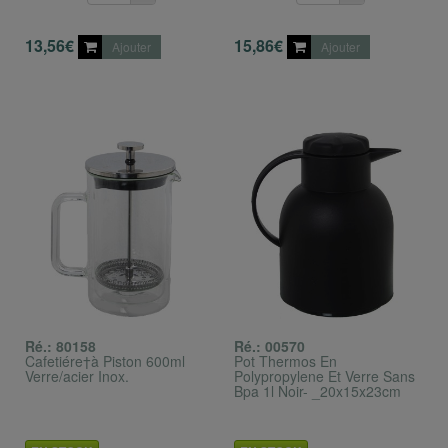
13,56€
15,86€
Ajouter
Ajouter
Ré.: 80158
Ré.: 00570
Cafetiére†à Piston 600ml
Pot Thermos En
Verre/acier Inox.
Polypropylene Et Verre Sans
Bpa 1l Noir- _20x15x23cm