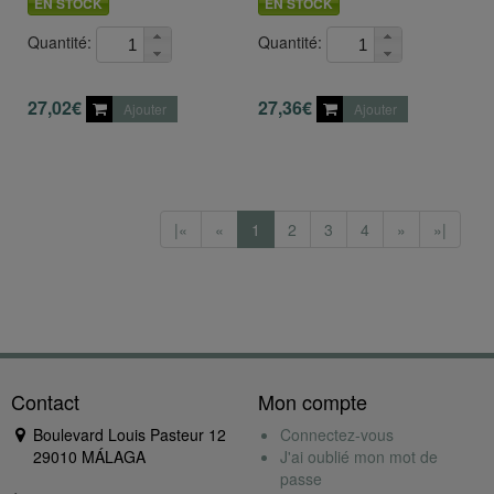
EN STOCK
EN STOCK
Quantité:
Quantité:
27,02€
27,36€
Ajouter
Ajouter
|«
«
1
2
3
4
»
»|
Contact
Mon compte
Boulevard Louis Pasteur 12
Connectez-vous
29010 MÁLAGA
J'ai oublié mon mot de
passe