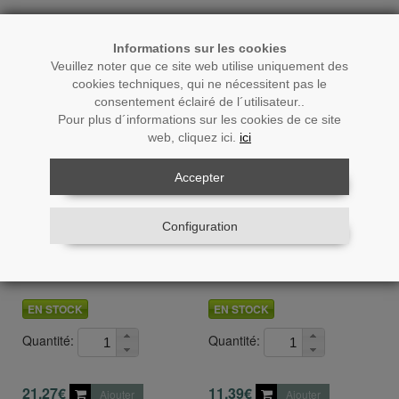
Informations sur les cookies
Veuillez noter que ce site web utilise uniquement des
cookies techniques, qui ne nécessitent pas le
consentement éclairé de l´utilisateur..
Pour plus d´informations sur les cookies de ce site
web, cliquez ici.
ici
Accepter
Ré.: 80157
Ré.: 80154
Configuration
Cafetière Á Piston 350ml
Cafetière À Piston 350ml
Verre/acier Inox.
Verre/bois/acier Inox.
EN STOCK
EN STOCK
Quantité:
Quantité:
21,27€
11,39€
Ajouter
Ajouter