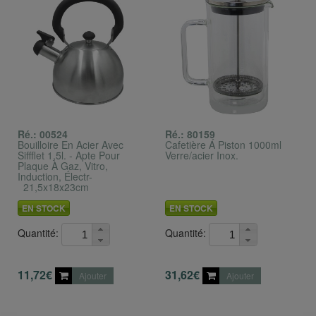
Ré.: 00524
Ré.: 80159
Bouilloire En Acier Avec
Cafetière Á Piston 1000ml
Siffflet 1,5l. - Apte Pour
Verre/acier Inox.
Plaque À Gaz, Vitro,
Induction, Électr-
_21,5x18x23cm
EN STOCK
EN STOCK
Quantité:
Quantité:
11,72€
31,62€
Ajouter
Ajouter