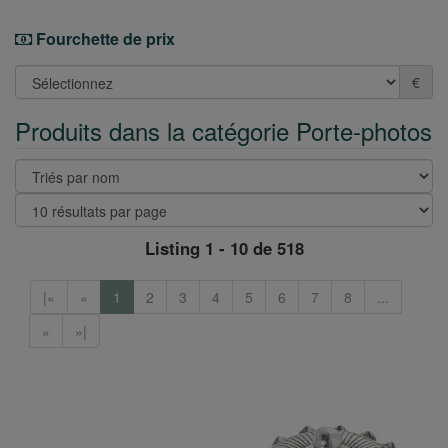
Fourchette de prix
€
Produits dans la catégorie Porte-photos
Listing 1 - 10 de 518
|«
«
1
2
3
4
5
6
7
8
...
»
»|