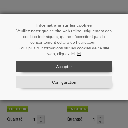
Informations sur les cookies
Veuillez noter que ce site web utilise uniquement des
cookies techniques, qui ne nécessitent pas le
consentement éclairé de l´utilisateur..
Pour plus d´informations sur les cookies de ce site
web, cliquez ici.
ici
Accepter
Ré.: 39764
Ré.: 39723
Configuration
Boîte À Bijoux En Résine
Boîte À Bijoux En Résine
Blanche/dorée
Blanche/dorée Ø10,5x13cm
19,5x10x7,5cm
EN STOCK
EN STOCK
Quantité:
Quantité: