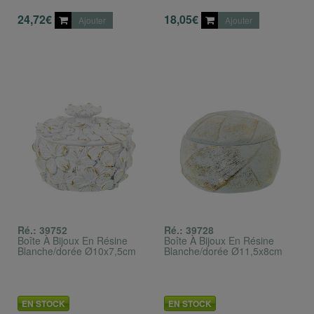
24,72€
18,05€
Ajouter
Ajouter
Ré.: 39752
Ré.: 39728
Boîte À Bijoux En Résine
Boîte À Bijoux En Résine
Blanche/dorée Ø10x7,5cm
Blanche/dorée Ø11,5x8cm
EN STOCK
EN STOCK