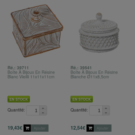
Ré.: 39711
Ré.: 39541
Boîte À Bijoux En Résine
Boîte À Bijoux En Résine
Blanc Vieilli 11x11x11cm
Blanche Ø11x8,5cm
EN STOCK
EN STOCK
Quantité:
Quantité:
19,43€
12,54€
Ajouter
Ajouter