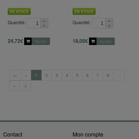
EN STOCK
EN STOCK
Quantité:
Quantité:
24,72€
18,05€
Ajouter
Ajouter
|«
«
1
2
3
4
5
6
7
8
...
»
»|
Contact
Mon compte