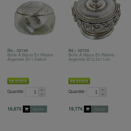
Ré.: 39740
Ré.: 39705
Boîte À Bijoux En Résine
Boîte Á Bijoux En Résine
Argentée Ø11,5x8cm
Argentée Ø12,5x11cm
EN STOCK
EN STOCK
Quantité:
Quantité:
16,67€
19,77€
Ajouter
Ajouter