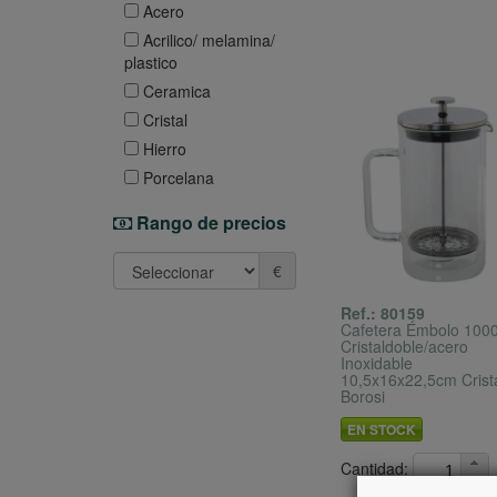
Acero
Acrilico/ melamina/
plastico
Ceramica
Cristal
Hierro
Porcelana
Rango de precios
€
Ref.: 80159
Cafetera Émbolo 100
Cristaldoble/acero
Inoxidable
10,5x16x22,5cm Crist
Borosi
EN STOCK
Cantidad: