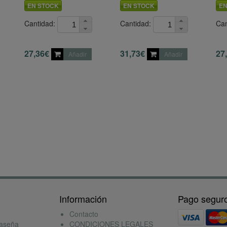
EN STOCK
EN STOCK
EN
Cantidad:
Cantidad:
Can
27,36€
31,73€
27
Añadir
Añadir
Información
Pago segur
Contacto
raseña
CONDICIONES LEGALES