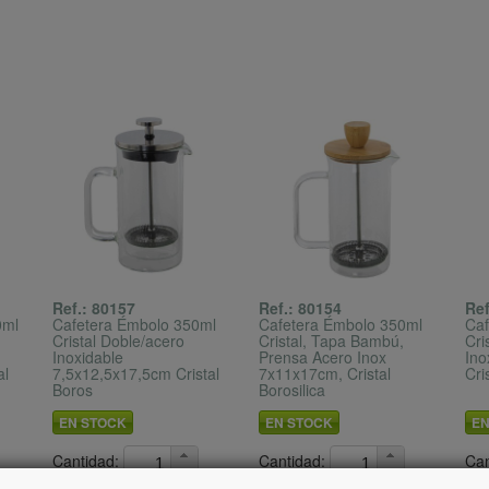
Ref.: 80157
Ref.: 80154
Ref
0ml
Cafetera Émbolo 350ml
Cafetera Émbolo 350ml
Caf
Cristal Doble/acero
Cristal, Tapa Bambú,
Cri
Inoxidable
Prensa Acero Inox
Ino
al
7,5x12,5x17,5cm Cristal
7x11x17cm, Cristal
Cri
Boros
Borosilica
EN STOCK
EN STOCK
EN
Cantidad:
Cantidad:
Can