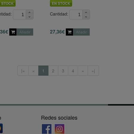
 STOCK
EN STOCK
tidad:
Cantidad:
,36€
27,36€
Añadir
Añadir
|«
«
1
2
3
4
»
»|
o
Redes sociales