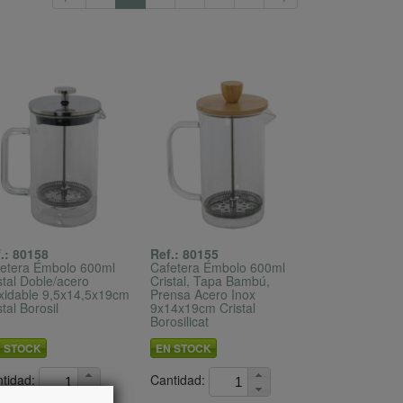
.: 80158
Ref.: 80155
etera Émbolo 600ml
Cafetera Émbolo 600ml
stal Doble/acero
Cristal, Tapa Bambú,
xidable 9,5x14,5x19cm
Prensa Acero Inox
stal Borosil
9x14x19cm Cristal
Borosilicat
 STOCK
EN STOCK
tidad:
Cantidad: