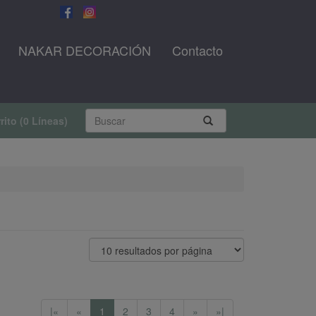
NAKAR DECORACIÓN
Contacto
rito
(
0 Líneas
)
|«
«
1
2
3
4
»
»|