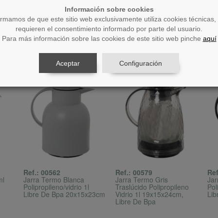
Información sobre cookies
21,27€
11,39€
27
Añadir
Añadir
ormamos de que este sitio web exclusivamente utiliza cookies técnicas,
requieren el consentimiento informado por parte del usuario.
Para más información sobre las cookies de este sitio web pinche
aquí
Aceptar
Configuración
Ref.: 00562
Ref.: 00579
Ref
ml
Jarra Termo Blanca
Jarra Termo Gris
Jar
Polipropileno/vidrio 1l
Traslúcido Polipropileno
Pol
Libre De Bpa 20x15x23cm
Vidrio 1l 19x15x24cm,
Lib
Libre De Bpa